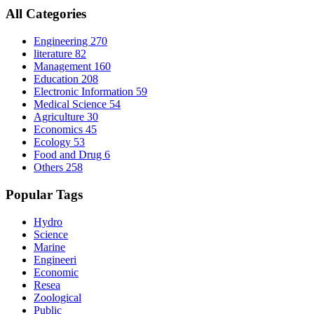
All Categories
Engineering
270
literature
82
Management
160
Education
208
Electronic Information
59
Medical Science
54
Agriculture
30
Economics
45
Ecology
53
Food and Drug
6
Others
258
Popular Tags
Hydro
Science
Marine
Engineeri
Economic
Resea
Zoological
Public