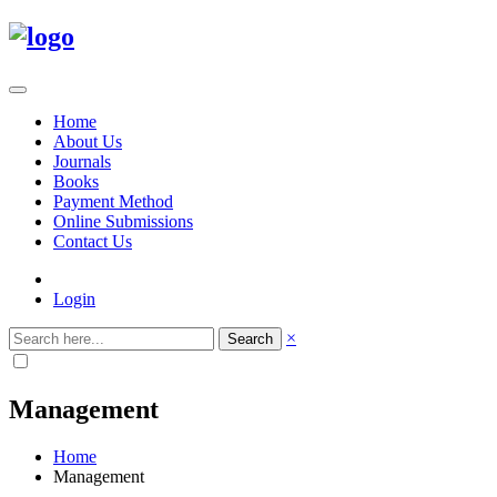
Home
About Us
Journals
Books
Payment Method
Online Submissions
Contact Us
Login
×
Search
Management
Home
Management